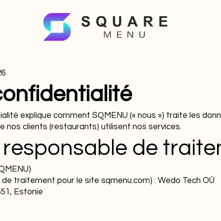
26
confidentialité
tialité explique comment SQMENU (« nous ») traite les don
nos clients (restaurants) utilisent nos services.
u responsable de trait
(SQMENU)
e de traitement pour le site sqmenu.com) : Wedo Tech OÜ
551, Estonie