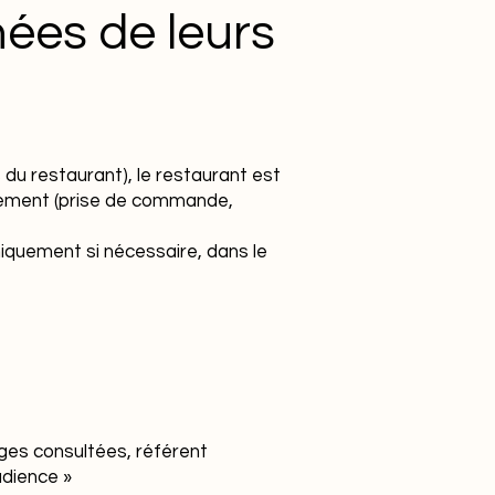
nées de leurs
du restaurant), le restaurant est
aitement (prise de commande,
quement si nécessaire, dans le
ages consultées, référent
udience »