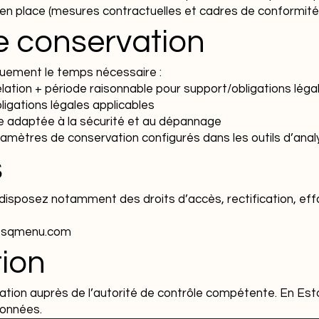
en place (mesures contractuelles et cadres de conformité 
e conservation
uement le temps nécessaire :
elation + période raisonnable pour support/obligations léga
igations légales applicables
ée adaptée à la sécurité et au dépannage
amètres de conservation configurés dans les outils d’anal
s
isposez notamment des droits d’accès, rectification, effa
rt@sqmenu.com
ion
tion auprès de l’autorité de contrôle compétente. En Estoni
Données.