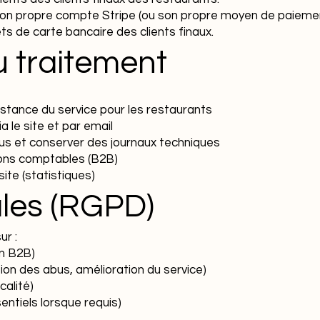
e son propre compte Stripe (ou son propre moyen de paie
s de carte bancaire des clients finaux.
du traitement
sistance du service pour les restaurants
le site et par email
abus et conserver des journaux techniques
tions comptables (B2B)
ite (statistiques)
ales (RGPD)
ur :
on B2B)
ntion des abus, amélioration du service)
calité)
ntiels lorsque requis)