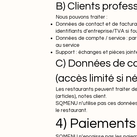
B) Clients profes
Nous pouvons traiter :
Données de contact et de facturat
identifiants d’entreprise/TVA si fo
Données de compte / service : para
au service
Support : échanges et pièces join
C) Données de co
(accès limité si n
Les restaurants peuvent traiter d
(articles), notes client.
SQMENU n’utilise pas ces données p
le restaurant.
4) Paiements
SQMENU n’encaisse pas les paieme