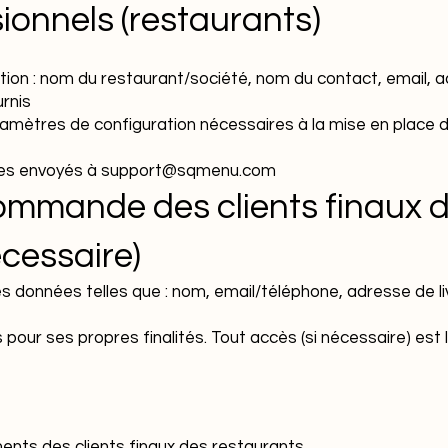
sionnels (restaurants)
ion : nom du restaurant/société, nom du contact, email, a
urnis
mètres de configuration nécessaires à la mise en place du
tes envoyés à
support@sqmenu.com
mmande des clients finaux d
écessaire)
es données telles que : nom, email/téléphone, adresse de 
our ses propres finalités. Tout accès (si nécessaire) est
nts des clients finaux des restaurants.